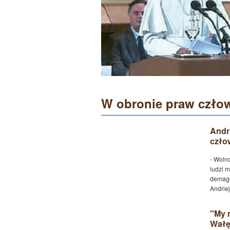
W obronie praw czło
Andr
czło
- Woln
ludzi 
demago
Andrie
"My 
Wałę