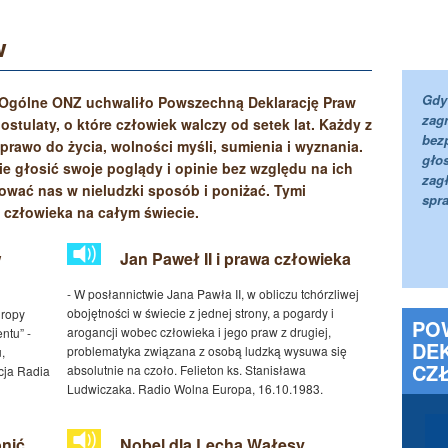
w
hell
jski
1983
Gdy
 Ogólne ONZ uchwaliło Powszechną Deklarację Praw
zag
tulaty, o które człowiek walczy od setek lat. Każdy z
bez
rawo do życia, wolności myśli, sumienia i wyznania.
gło
 głosić swoje poglądy i opinie bez względu na ich
zagł
ktować nas w nieludzki sposób i poniżać. Tymi
spr
 człowieka na całym świecie.
w
Jan Paweł II i prawa człowieka
- W posłannictwie Jana Pawła II, w obliczu tchórzliwej
obojętności w świecie z jednej strony, a pogardy i
uropy
PO
arogancji wobec człowieka i jego praw z drugiej,
ntu” -
DE
problematyka związana z osobą ludzką wysuwa się
,
CZ
absolutnie na czoło. Felieton ks. Stanisława
cja Radia
Ludwiczaka. Radio Wolna Europa, 16.10.1983.
onić
Nobel dla Lecha Wałęsy