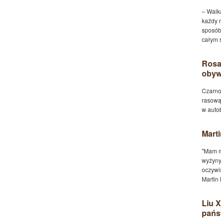
– Walka
każdy 
sposób
całym 
Rosa
obyw
Czarno
rasową
w auto
Marti
"Mam m
wyżyny
oczywis
Martin 
Liu X
pańs