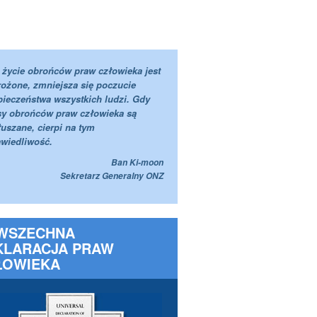
 życie obrońców praw człowieka jest
rożone, zmniejsza się poczucie
pieczeństwa wszystkich ludzi. Gdy
sy obrońców praw człowieka są
uszane, cierpi na tym
awiedliwość.
Ban Ki-moon
Sekretarz Generalny ONZ
WSZECHNA
KLARACJA PRAW
ŁOWIEKA