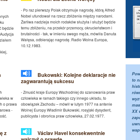
- Po raz pierwszy Polak otrzymuje nagrodę, którą Alfred
Nobel ufundował na rzecz zbliżenia między narodami.
nnych
Żarliwa nadzieja moich rodaków służyła i służyć będzie
dku
temu zbliżeniu, na przekór przemocy, okrucieństwom i
ć będzie
brutalności - tak, w imieniu swego męża, mówiła Danuta
 Audycja
Wałęsa, odbierając nagrodę. Radio Wolna Europa,
działem
10.12.1983.
iej,
Pow
h
Bukowski: Kolejne deklaracje nie
to n
zagwarantują sukcesu
hist
h
- Zmusić kraje Europy Wschodniej do szanowania praw
rów
owieka w
człowieka w ramach takiego czy innego układu, to
wyz
ch o prawa
obowiązek Zachodu – mówił w lutym 1977 na antenie
mas
harowa -
Wolnej Europy Władimir Bukowski, rosyjski dysydent,
XX 
ość.
publicysta i obrońca praw człowieka, 27.02.1977.
zap
uwra
wsp
ę z
Václav Havel konsekwentnie
walczył o prawdę