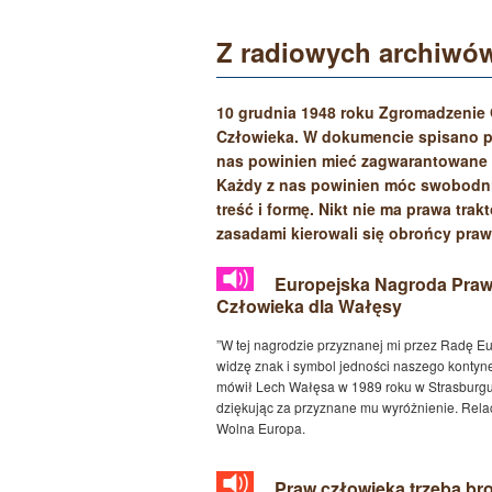
zasad cywilizowanego postępowania jest to, że nadal w obozach pracy
przymusowej przebywa 4 miliony jego obywateli.
Z radiowych archiwó
Lord Nicholas Bet
Grupa Demokracji Europejskiej, Parlament Europe
17.05.
10 grudnia 1948 roku Zgromadzenie
Człowieka. W dokumencie spisano pos
nas powinien mieć zagwarantowane p
Każdy z nas powinien móc swobodnie
treść i formę. Nikt nie ma prawa tra
zasadami kierowali się obrońcy praw
Europejska Nagroda Pra
Człowieka dla Wałęsy
”W tej nagrodzie przyznanej mi przez Radę E
widzę znak i symbol jedności naszego kontyne
mówił Lech Wałęsa w 1989 roku w Strasburgu
dziękując za przyznane mu wyróżnienie. Rela
Wolna Europa.
Praw człowieka trzeba br