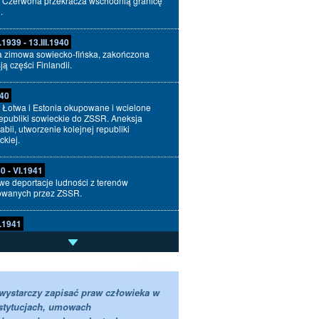
 Czerwona przekracza wschodnią granicę
.
.1939 - 13.III.1940
 zimowa sowiecko-fińska, zakończona
ją części Finlandii.
940
, Łotwa i Estonia okupowane i wcielone
republiki sowieckie do ZSSR. Aneksja
abii, utworzenie kolejnej republiki
ckiej.
40 - VI.1941
e deportacje ludności z terenów
owanych przez ZSSR.
I.1941
ć Niemiec na Związek Sowiecki.
więcej
II.1941
sanie Karty Atlantyckiej przez W. Churchilla
 Brytania) i F.D. Roosevelta (USA). Zawiera
 wystarczy zapisać praw człowieka w
 solenną deklarację przywrócenia
stytucjach, umowach
enności wszystkich krajów, które w wyniku