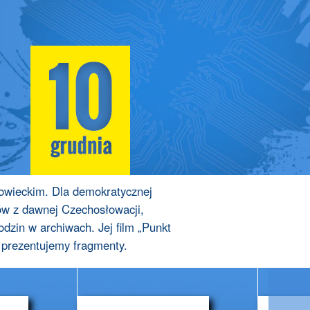
sowieckim. Dla demokratycznej
ów z dawnej Czechosłowacji,
dzin w archiwach. Jej film „Punkt
 prezentujemy fragmenty.