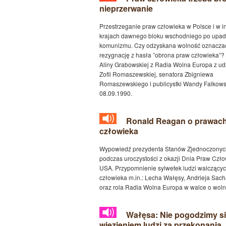
nieprzerwanie
Przestrzeganie praw człowieka w Polsce i w i
krajach dawnego bloku wschodniego po upa
komunizmu. Czy odzyskana wolność oznacza
rezygnację z hasła ”obrona praw człowieka”?
Aliny Grabowskiej z Radia Wolna Europa z u
Zofii Romaszewskiej, senatora Zbigniewa
Romaszewskiego i publicystki Wandy Falkowsk
08.09.1990.
Ronald Reagan o prawac
człowieka
Wypowiedź prezydenta Stanów Zjednoczonyc
podczas uroczystości z okazji Dnia Praw Czł
USA. Przypomnienie sylwetek ludzi walczący
człowieka m.in.: Lecha Wałęsy, Andrieja Sac
oraz rola Radia Wolna Europa w walce o woln
Wałęsa: Nie pogodzimy si
więzieniem ludzi za przekonania