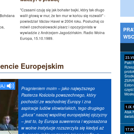
,
"Czasami czuję się jak bohater bajki, który tak długo
i Bohdana
walił głową w mur, że ten mur w końcu się rozwalił" -
powiedział Václav Havel w 2004 roku. Posłuchaj co
pa,
mówił czechosłowacki pisarz i opozycjonista w
PRA
wywiadzie z Andrzejem Jagodzińskim. Radio Wolna
WSC
Europa, 15.10.1989.
23.VI
Pakt 
mencie Europejskim
Rzesz
proto
Środk
ZSRR 
Eston
AJ
Pragnieniem moim – jako najwyższego
część
Mosk
Pasterza Kościoła powszechnego, który
pochodzi ze wschodniej Europy i zna
1.IX
aspiracje ludów słowiańskich, tego drugiego
Atak 
„płuca” naszej wspólnej europejskiej ojczyzny
świat
– jest to, by Europa suwerenna i wyposażona
w wolne instytucje rozszerzyła się kiedyś aż
17.I