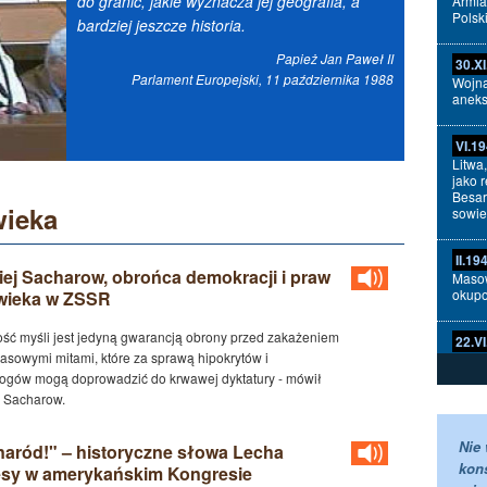
do granic, jakie wyznacza jej geografia, a
Armia
Polski
bardziej jeszcze historia.
Papież Jan Paweł II
30.XI
Parlament Europejski, 11 października 1988
Wojna
aneks
VI.1
Litwa
jako 
Besar
wieka
sowie
II.19
iej Sacharow, obrońca demokracji i praw
Masow
okup
wieka w ZSSR
ość myśli jest jedyną gwarancją obrony przed zakażeniem
22.V
masowymi mitami, które za sprawą hipokrytów i
Napaś
gów mogą doprowadzić do krwawej dyktatury - mówił
j Sacharow.
14.VI
Podpi
(Wlk.
Nie
naród!" – historyczne słowa Lecha
m.in.
kon
sy w amerykańskim Kongresie
suwer