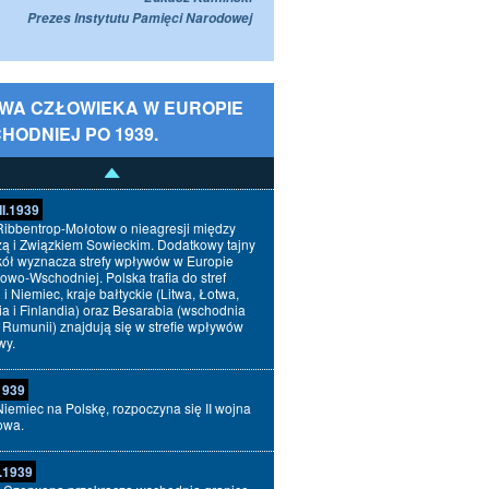
Prezes Instytutu Pamięci Narodowej
WA CZŁOWIEKA W EUROPIE
HODNIEJ PO 1939.
II.1939
Ribbentrop-Mołotow o nieagresji między
ą i Związkiem Sowieckim. Dodatkowy tajny
kół wyznacza strefy wpływów w Europie
owo-Wschodniej. Polska trafia do stref
i Niemiec, kraje bałtyckie (Litwa, Łotwa,
ia i Finlandia) oraz Besarabia (wschodnia
 Rumunii) znajdują się w strefie wpływów
wy.
.1939
Niemiec na Polskę, rozpoczyna się II wojna
owa.
X.1939