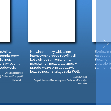
ięźniów
Na własne oczy widziałem
Szefowie 
zegania praw
intensywny proces rusyfikacji,
na spotka
igijnej,
kościoły pozamieniane na
Kuczino. I
 przywrócenia
magazyny i muzea ateizmu. A
was, ale 
wodowych.
przede wszystkim zobaczyłem
sami umrz
bezczelność, z jaką działa KGB.
Otto von Habsburg
j, Parlament Europejski
Jaś Gawroński
17.12.1981
Grupa Liberalna i Demokratyczna, Parlament Europejski
13.01.1983