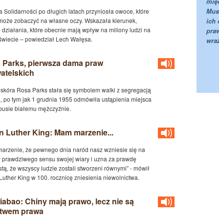
mię
II wo
Mus
 Solidarności po długich latach przyniosła owoce, które
może zobaczyć na własne oczy. Wskazała kierunek,
ich 
XII.1
 działania, które obecnie mają wpływ na miliony ludzi na
pra
Stany
świecie – powiedział Lech Wałęsa.
wraż
XI.19
Konfe
 Parks, pierwsza dama praw
antyhi
atelskich
powoj
F. Ro
ustal
skóra Rosa Parks stała się symbolem walki z segregacją
Związ
, po tym jak 1 grudnia 1955 odmówiła ustąpienia miejsca
Polsk
busie białemu mężczyźnie.
Bułga
NRD).
Związ
n Luther King: Mam marzenie...
Na sk
wymor
polit
arzenie, że pewnego dnia naród nasz wzniesie się na
przej
 prawdziwego sensu swojej wiary i uzna za prawdę
tą, że wszyscy ludzie zostali stworzeni równymi” - mówił
1944
Luther King w 100. rocznicę zniesienia niewolnictwa.
Związ
wpływ
Terro
iabao: Chiny mają prawo, lecz nie są
mrocz
twem prawa
narod