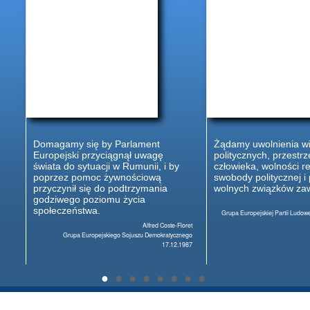
Domagamy się by Parlament
Żądamy uwolnienia w
Europejski przyciągnął uwagę
politycznych, przestr
świata do sytuacji w Rumunii, i by
człowieka, wolności rel
poprzez pomoc żywnościową
swobody politycznej i
przyczynił się do podtrzymania
wolnych związków za
godziwego poziomu życia
społeczeństwa.
Grupa Europejskiej Partii Ludowe
Alfred Coste-Floret
Grupa Europejskiego Sojuszu Demokratycznego
17.12.1987
●
●
●
●
●
●
●
●